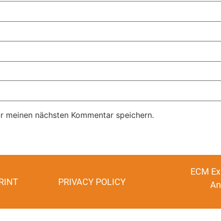
ür meinen nächsten Kommentar speichern.
ECM Ex
RINT
PRIVACY POLICY
An